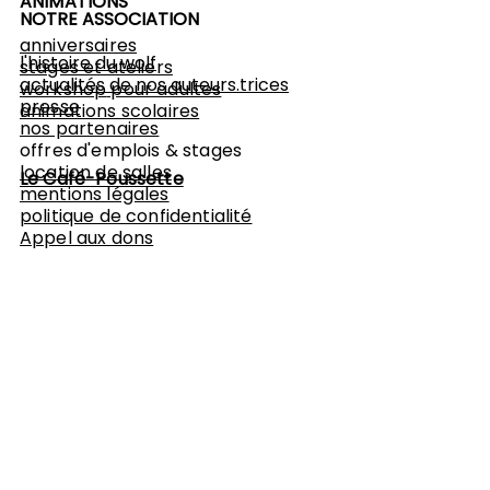
ANIMATIONS
NOTRE ASSOCIATION
anniversaires
l'histoire du wolf
stages et ateliers
actualités de nos auteurs.trices
workshop
pour adultes
presse
animations scolaires
nos partenaires
offres d'emplois & stages
location de salles
Le Café-Poussette
mentions légales
politique de confidentialité
Appel aux dons