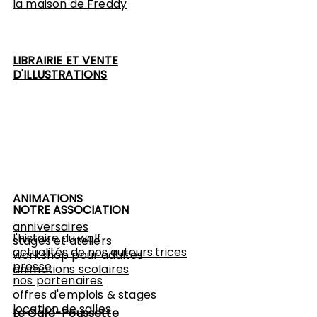
l
a maison de Freddy
LIBRAIRIE ET VENTE
D'ILLUSTRATIONS
ANIMATIONS
NOTRE ASSOCIATION
anniversaires
l'histoire du wolf
stages et ateliers
actualités de nos auteurs.trices
workshop
pour adultes
presse
animations scolaires
nos partenaires
offres d'emplois & stages
location de salles
Le Café-Poussette