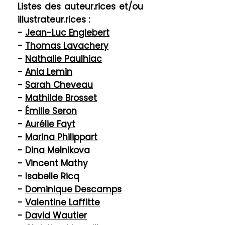
Listes des auteur.rices et/ou
illustrateur.rices :
-
Jean-Luc Englebert
-
Thomas Lavachery
-
Nathalie Paulhiac
-
Ania Lemin
-
Sarah Cheveau
-
Mathilde Brosset
-
Émilie Seron
-
Aurélie Fayt
-
Marina Philippart​
-
Dina Melnikova
-
Vincent Mathy
-
Isabelle Ricq
-
Dominique Descamps
-
Valentine Laffitte
-
David Wautier