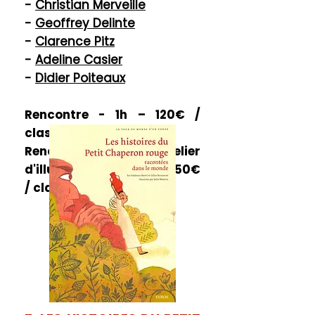
-
Christian Merveille
-
Geoffrey Delinte
-
Clarence Pitz
-
Adeline Casier
-
Didier Poiteaux​
Rencontre - 1h – 120€ /
classe
Rencontre & atelier
d'illustration - 2h30 - 250€
/ classe