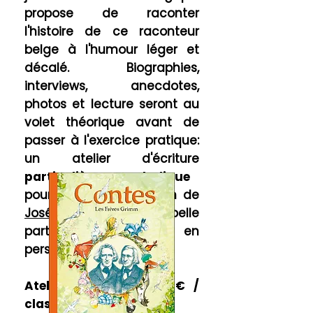
propose de raconter
l'histoire de ce raconteur
belge à l'humour léger et
décalé. Biographies,
interviews, anecdotes,
photos et lecture seront au
volet théorique avant de
passer à l'exercice pratique:
un atelier d'écriture
particulièrement ludique
pour rédiger à la façon de
José Parrondo
. Une belle
partie de rire-écrire en
perspective.
Atelier de 2
h30 – 250€ /
classe