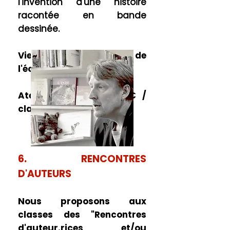
l'invention d'une histoire
racontée en bande
dessinée.
Viendra ensuite le temps de
l'écriture et du dessin !
Atelier de 2
h30 – 250€ /
classe
6. RENCONTRES
D'AUTEURS
Nous proposons aux
classes des "Rencontres
d'auteur.rices et/ou