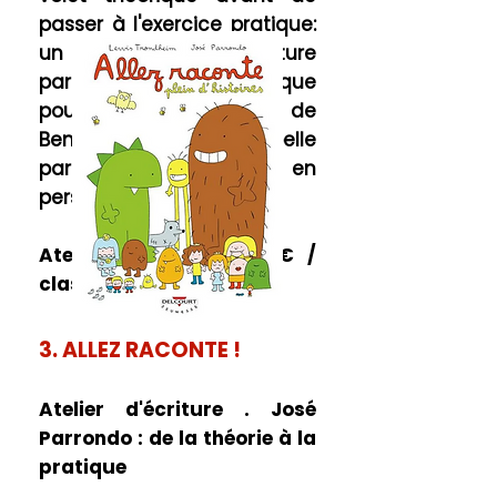
passer à l'exercice pratique:
un atelier d'écriture
particulièrement ludique
pour rédiger à la façon de
Benoît Jacques. Une belle
partie de rire-écrire en
perspective.
Atelier de 2
h30 – 250€ /
classe
3. ALLEZ RACONTE !
Atelier d'écriture . José
Parrondo : de la théorie à la
pratique