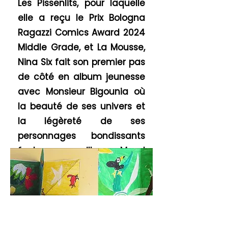
Les Pissenlits, pour laquelle
elle a reçu le Prix Bologna
Ragazzi Comics Award 2024
Middle Grade, et La Mousse,
Nina Six fait son premier pas
de côté en album jeunesse
avec Monsieur Bigounia où
la beauté de ses univers et
la légèreté de ses
personnages bondissants
font merveille. Maud
Champignon est sa
première collaboration dans
la collection Pocus
Atelier de 2
h30 – 250€ /