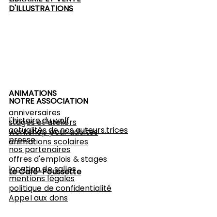
D'ILLUSTRATIONS
ANIMATIONS
NOTRE ASSOCIATION
anniversaires
l'histoire du wolf
stages et ateliers
actualités de nos auteurs.trices
workshop
pour adultes
presse
animations scolaires
nos partenaires
offres d'emplois & stages
location de salles
Le Café-Poussette
mentions légales
politique de confidentialité
Appel aux dons