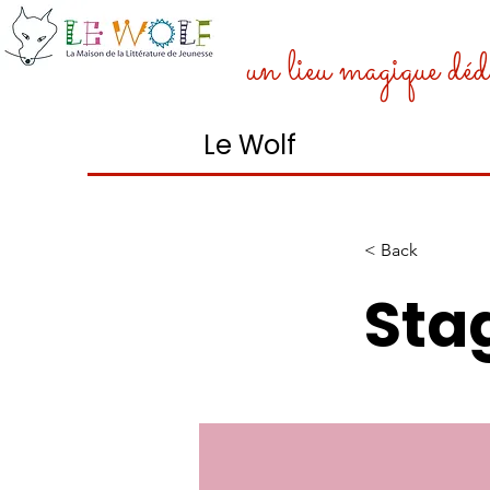
un lieu magique dédi
Le Wolf
< Back
Sta