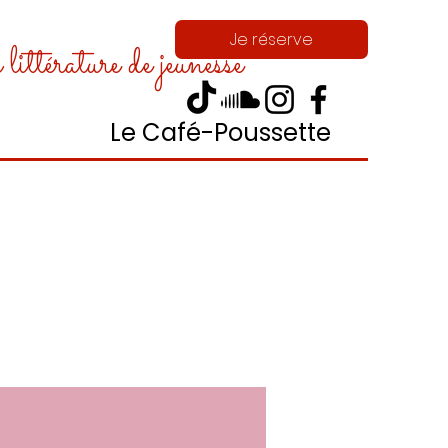
Je réserve
ittérature de jeunesse
Le Café-Poussette