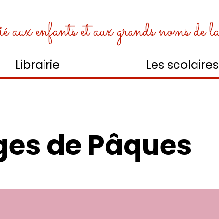
é aux enfants et aux grands noms de la l
Librairie
Les scolaires
ges de Pâques