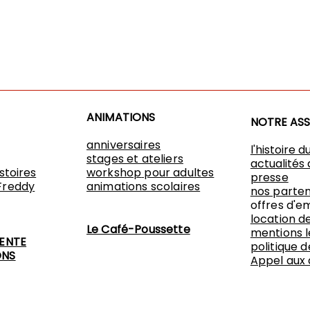
ANIMATIONS
NOTRE AS
anniversaires
l'histoire d
stages et ateliers
actualités 
istoires
workshop
pour adultes
presse
Freddy
animations scolaires
nos parten
offres d'e
location de
Le Café-Poussette
mentions l
VENTE
politique d
ONS
Appel aux