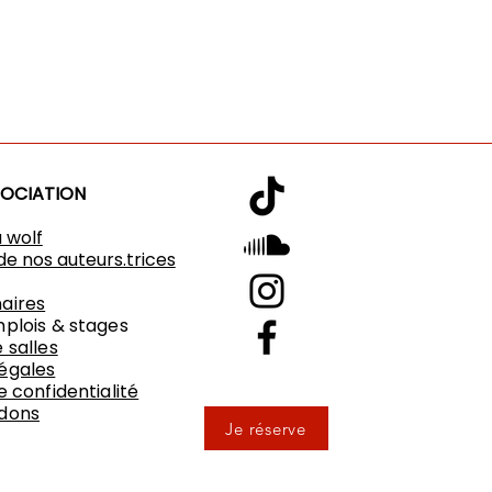
SOCIATION
u wolf
de nos auteurs.trices
aires
mplois & stages
 salles
égales
e confidentialité
 dons
Je réserve