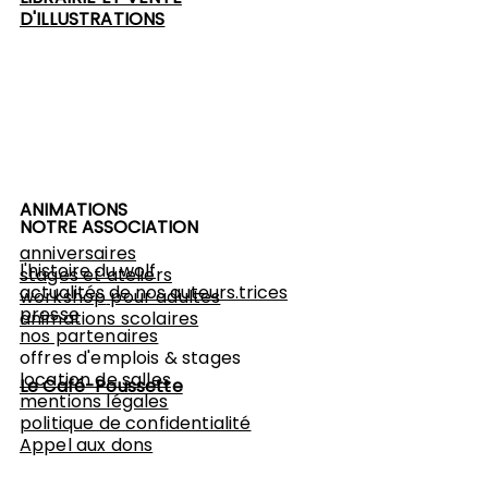
D'ILLUSTRATIONS
ANIMATIONS
NOTRE ASSOCIATION
anniversaires
l'histoire du wolf
stages et ateliers
actualités de nos auteurs.trices
workshop
pour adultes
presse
animations scolaires
nos partenaires
offres d'emplois & stages
location de salles
Le Café-Poussette
mentions légales
politique de confidentialité
Appel aux dons