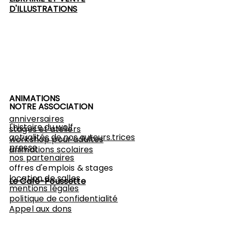
D'ILLUSTRATIONS
ANIMATIONS
NOTRE ASSOCIATION
anniversaires
l'histoire du wolf
stages et ateliers
actualités de nos auteurs.trices
workshop
pour adultes
presse
animations scolaires
nos partenaires
offres d'emplois & stages
location de salles
Le Café-Poussette
mentions légales
politique de confidentialité
Appel aux dons