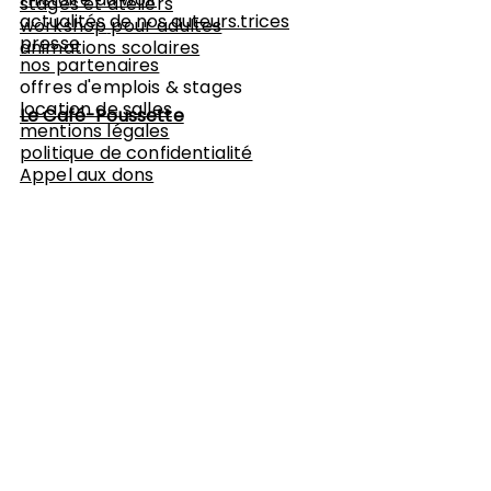
stages et ateliers
actualités de nos auteurs.trices
workshop
pour adultes
presse
animations scolaires
nos partenaires
offres d'emplois & stages
location de salles
Le Café-Poussette
mentions légales
politique de confidentialité
Appel aux dons