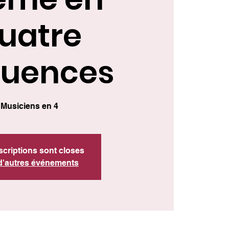
uatre
quences
Musiciens en 4
scriptions sont closes
 d'autres événements