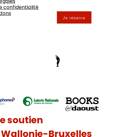
égales
e confidentialité
 dons
Je réserve
le soutien
n Wallonie-Bruxelles