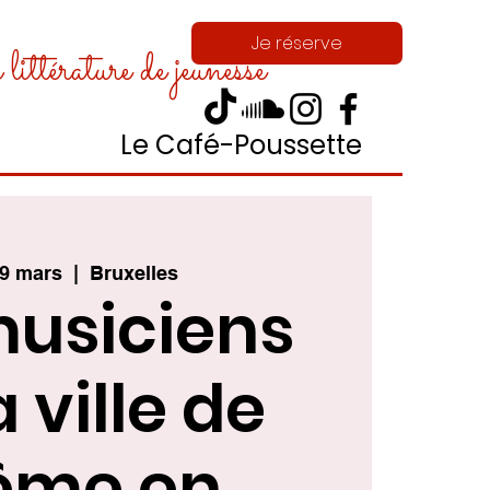
Je réserve
ittérature de jeunesse
Le Café-Poussette
19 mars
  |  
Bruxelles
musiciens
a ville de
ême en