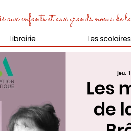
é aux enfants et aux grands noms de la l
Librairie
Les scolaires
jeu. 
Les 
de l
Br