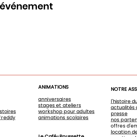
t événement
ANIMATIONS
NOTRE AS
anniversaires
l'histoire d
stages et ateliers
actualités 
istoires
workshop
pour adultes
presse
Freddy
animations scolaires
nos parten
offres d'e
location de
Le Café-Poussette