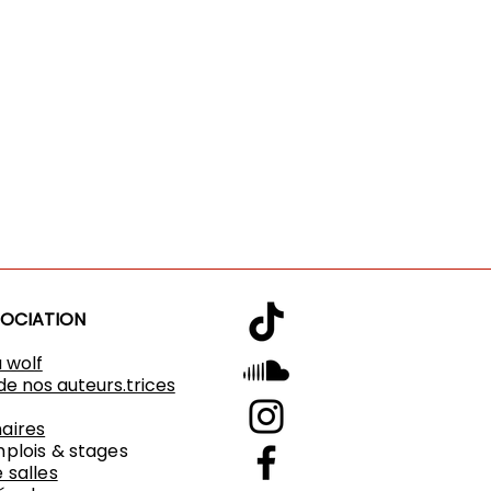
SOCIATION
u wolf
de nos auteurs.trices
aires
mplois & stages
 salles