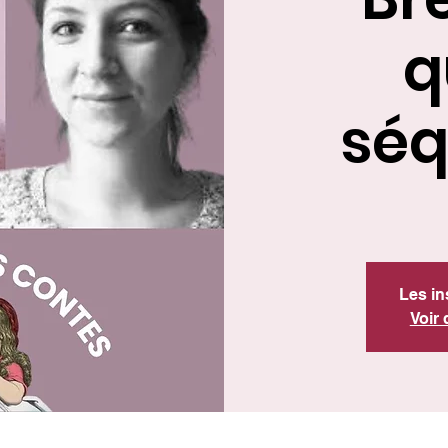
q
sé
Les in
Voir