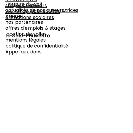
l'histoire du wolf
stages et ateliers
actualités de nos auteurs.trices
workshop
pour adultes
presse
animations scolaires
nos partenaires
offres d'emplois & stages
location de salles
Le Café-Poussette
mentions légales
politique de confidentialité
Appel aux dons