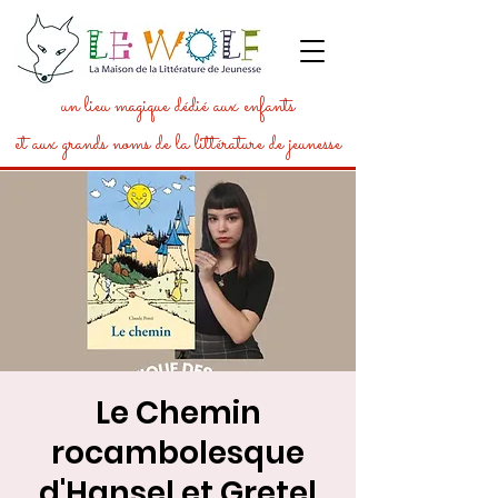
un lieu magique dédié aux enfants
et aux grands noms de la littérature de jeunesse
Le Chemin
rocambolesque
d'Hansel et Gretel