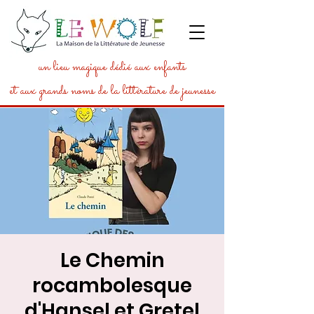
un lieu magique dédié aux enfants
et aux grands noms de la littérature de jeunesse
Le Chemin
rocambolesque
d'Hansel et Gretel