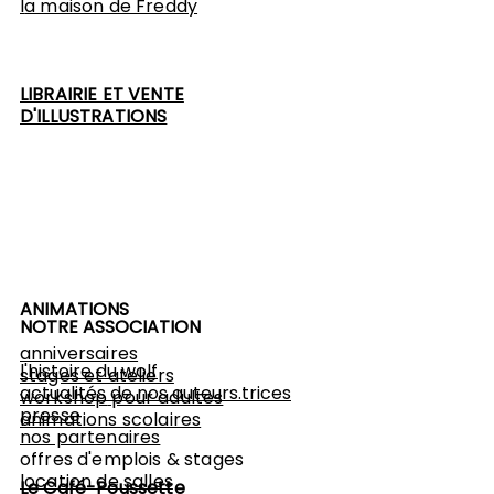
l
a maison de Freddy
LIBRAIRIE ET VENTE
D'ILLUSTRATIONS
ANIMATIONS
NOTRE ASSOCIATION
anniversaires
l'histoire du wolf
stages et ateliers
actualités de nos auteurs.trices
workshop
pour adultes
presse
animations scolaires
nos partenaires
offres d'emplois & stages
location de salles
Le Café-Poussette