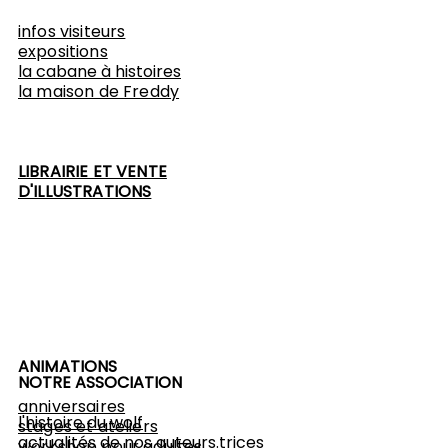
infos visiteurs
expositions
​la cabane à histoires
l
a maison de Freddy
LIBRAIRIE ET VENTE
D'ILLUSTRATIONS
ANIMATIONS
NOTRE ASSOCIATION
anniversaires
l'histoire du wolf
stages et ateliers
actualités de nos auteurs.trices
workshop
pour adultes