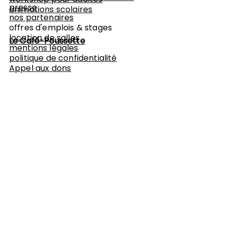
presse
animations scolaires
nos partenaires
offres d'emplois & stages
location de salles
Le Café-Poussette
mentions légales
politique de confidentialité
Appel aux dons