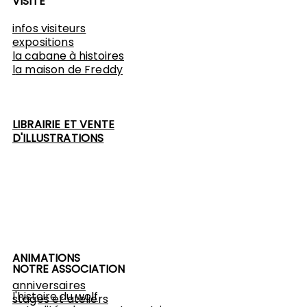
VISITE
infos visiteurs
expositions
​la cabane à histoires
l
a maison de Freddy
LIBRAIRIE ET VENTE
D'ILLUSTRATIONS
ANIMATIONS
NOTRE ASSOCIATION
anniversaires
l'histoire du wolf
stages et ateliers