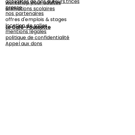
actualités de nos auteurs.trices
workshop
pour adultes
presse
animations scolaires
nos partenaires
offres d'emplois & stages
location de salles
Le Café-Poussette
mentions légales
politique de confidentialité
Appel aux dons