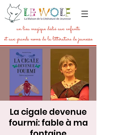
un lieu magique dédié aux enfants
et aux grands noms de la littérature de jeunesse
La cigale devenue
fourmi: fable à ma
fontaine