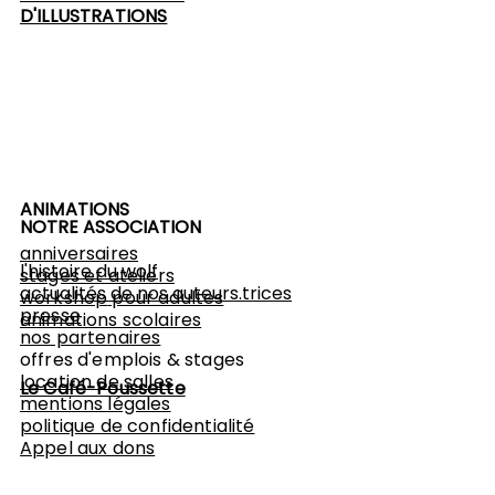
D'ILLUSTRATIONS
ANIMATIONS
NOTRE ASSOCIATION
anniversaires
l'histoire du wolf
stages et ateliers
actualités de nos auteurs.trices
workshop
pour adultes
presse
animations scolaires
nos partenaires
offres d'emplois & stages
location de salles
Le Café-Poussette
mentions légales
politique de confidentialité
Appel aux dons