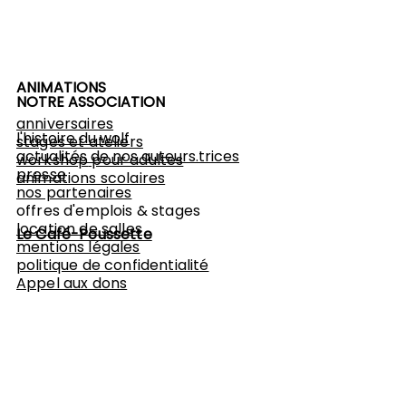
ANIMATIONS
NOTRE ASSOCIATION
anniversaires
l'histoire du wolf
stages et ateliers
actualités de nos auteurs.trices
workshop
pour adultes
presse
animations scolaires
nos partenaires
offres d'emplois & stages
location de salles
Le Café-Poussette
mentions légales
politique de confidentialité
Appel aux dons