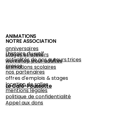
ANIMATIONS
NOTRE ASSOCIATION
anniversaires
l'histoire du wolf
stages et ateliers
actualités de nos auteurs.trices
workshop
pour adultes
presse
animations scolaires
nos partenaires
offres d'emplois & stages
location de salles
Le Café-Poussette
mentions légales
politique de confidentialité
Appel aux dons