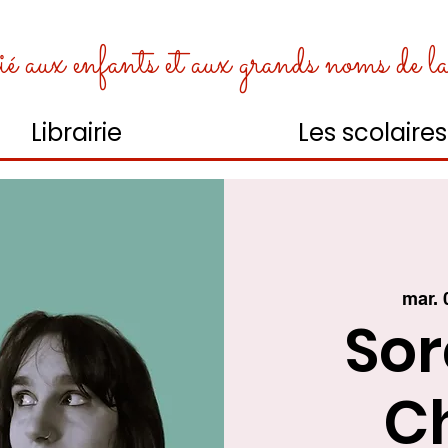
é aux enfants et aux grands noms de la l
Librairie
Les scolaires
mar. 
Sor
C