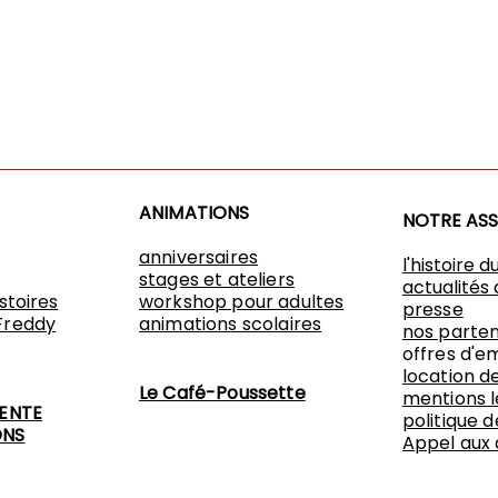
ANIMATIONS
NOTRE AS
anniversaires
l'histoire d
stages et ateliers
actualités 
istoires
workshop
pour adultes
presse
Freddy
animations scolaires
nos parten
offres d'e
location de
Le Café-Poussette
mentions l
VENTE
politique d
ONS
Appel aux