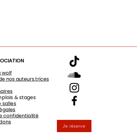
SOCIATION
u wolf
de nos auteurs.trices
aires
mplois & stages
 salles
égales
e confidentialité
 dons
Je réserve