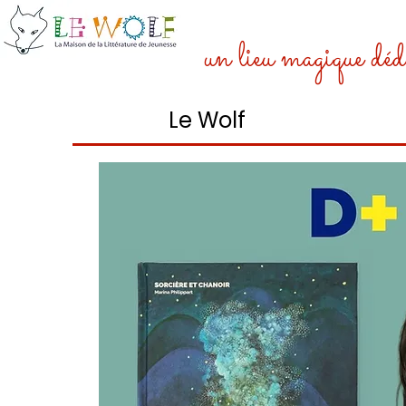
un lieu magique dédi
Le Wolf