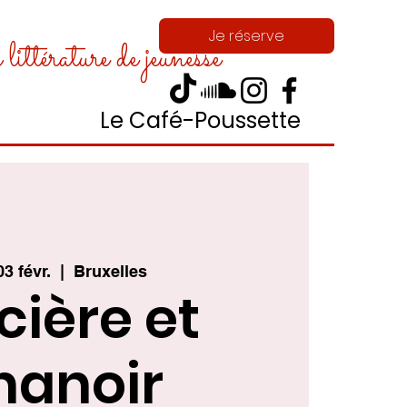
Je réserve
ittérature de jeunesse
Le Café-Poussette
03 févr.
  |  
Bruxelles
cière et
hanoir