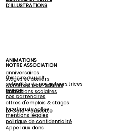
D'ILLUSTRATIONS
ANIMATIONS
NOTRE ASSOCIATION
anniversaires
l'histoire du wolf
stages et ateliers
actualités de nos auteurs.trices
workshop
pour adultes
presse
animations scolaires
nos partenaires
offres d'emplois & stages
location de salles
Le Café-Poussette
mentions légales
politique de confidentialité
Appel aux dons