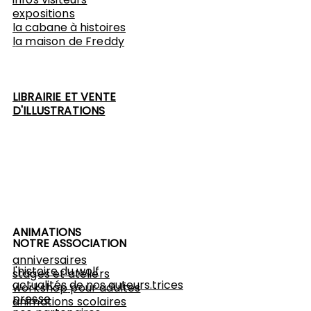
expositions
​la cabane à histoires
l
a maison de Freddy
LIBRAIRIE ET VENTE
D'ILLUSTRATIONS
ANIMATIONS
NOTRE ASSOCIATION
anniversaires
l'histoire du wolf
stages et ateliers
actualités de nos auteurs.trices
workshop
pour adultes
presse
animations scolaires