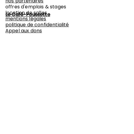
nos partenaires
offres d'emplois & stages
location de salles
Le Café-Poussette
mentions légales
politique de confidentialité
Appel aux dons