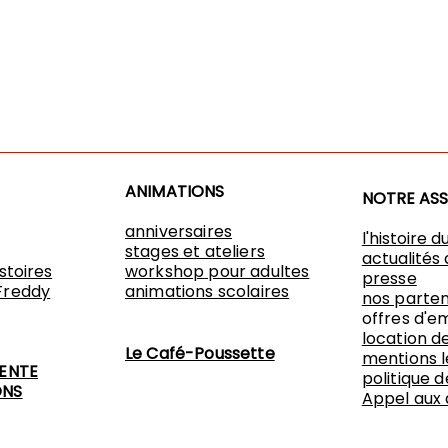
ANIMATIONS
NOTRE AS
anniversaires
l'histoire d
stages et ateliers
actualités 
istoires
workshop
pour adultes
presse
Freddy
animations scolaires
nos parten
offres d'e
location de
Le Café-Poussette
mentions l
VENTE
politique d
ONS
Appel aux