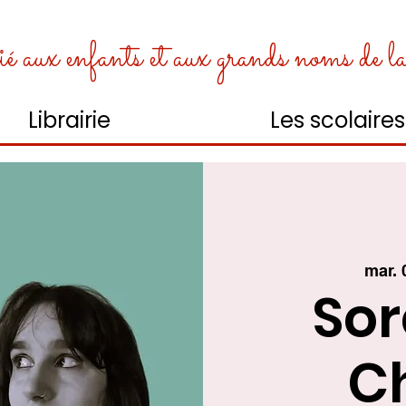
é aux enfants et aux grands noms de la l
Librairie
Les scolaires
mar. 
Sor
C