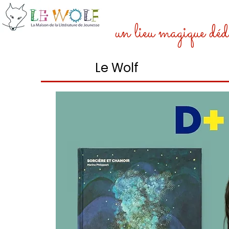
un lieu magique dédi
Le Wolf