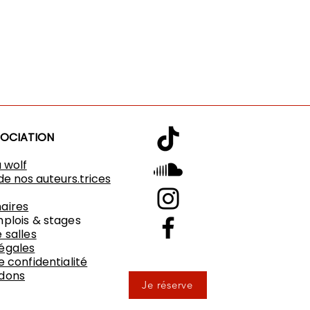
SOCIATION
u wolf
de nos auteurs.trices
aires
mplois & stages
 salles
égales
e confidentialité
 dons
Je réserve